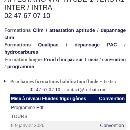
INTER / INTRA
02 47 67 07 10
Formations
Clim
/
attestation aptitude
/
depannage
clim
Formations
Qualipac
/
depannage PAC
/
hydrocarbures
Formation longue
Froid clim pac sur 1 mois
/
convention
/
programme
Prochaines formations habilitation fluide + tests :
02 47 67 07 10
-
contact@forbat.com
Mise à niveau Fluides frigorigènes
Convention
Programme Pdf
TOURS
8-9 janvier 2026
Convention